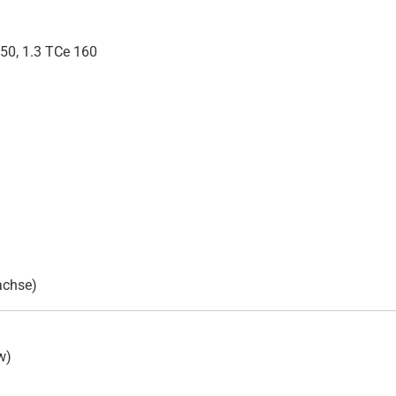
150, 1.3 TCe 160
achse)
w)