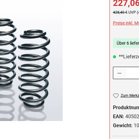
227,06
Regulärer Preis:
428,40 €
UVP (
Preise inkl. 
Über 6 liefe
**Lieferze
Produkt Anzah
Zum Merkze
Produktnu
EAN:
4050
Gewicht:
10