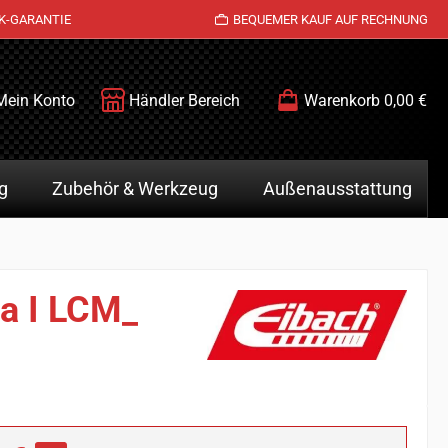
K-GARANTIE
BEQUEMER KAUF AUF RECHNUNG
Mein Konto
Händler Bereich
Warenkorb
0,00 €
g
Zubehör & Werkzeug
Außenausstattung
na I LCM_
is: