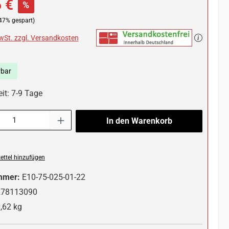
 €
%
47% gespart)
MwSt. zzgl. Versandkosten
rbar
it: 7-9 Tage
l: Gib den gewünschten Wert ein oder benutze die Schaltflächen um die 
In den Warenkorb
ttel hinzufügen
mmer:
E10-75-025-01-22
278113090
,62 kg