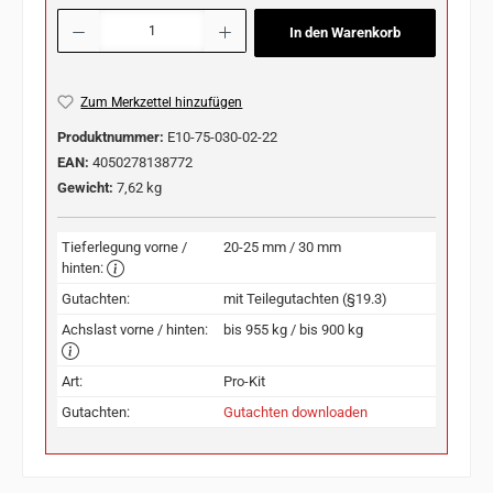
Produkt Anzahl: Gib den gewünschten Wert ein oder benutze die Schaltflächen u
In den Warenkorb
Zum Merkzettel hinzufügen
Produktnummer:
E10-75-030-02-22
EAN:
4050278138772
Gewicht:
7,62 kg
Tieferlegung vorne /
20-25 mm / 30 mm
hinten:
Gutachten:
mit Teilegutachten (§19.3)
Achslast vorne / hinten:
bis 955 kg / bis 900 kg
Art:
Pro-Kit
Gutachten:
Gutachten downloaden