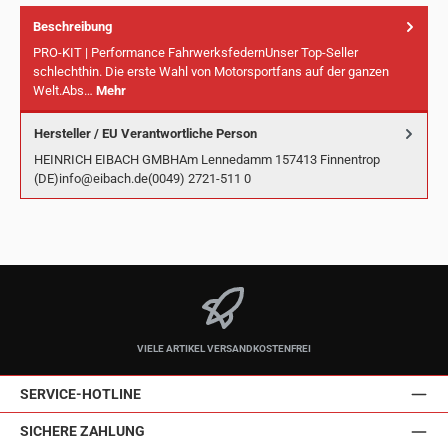
Beschreibung
PRO-KIT | Performance FahrwerksfedernUnser Top-Seller
schlechthin. Die erste Wahl von Motorsportfans auf der ganzen
Welt.Abs…
Mehr
Hersteller / EU Verantwortliche Person
HEINRICH EIBACH GMBHAm Lennedamm 157413 Finnentrop
(DE)info@eibach.de(0049) 2721-511 0
VIELE ARTIKEL VERSANDKOSTENFREI
SERVICE-HOTLINE
SICHERE ZAHLUNG