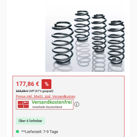
Bildergalerie überspringen
Verkaufspreis:
177,86 €
%
Regulärer Preis:
335,58 €
UVP (47% gespart)
Preise inkl. MwSt. zzgl. Versandkosten
Über 6 lieferbar
**Lieferzeit: 7-9 Tage