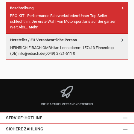
Beschreibung
PRO-KIT | Performance FahrwerksfedernUnser Top-Seller
schlechthin. Die erste Wahl von Motorsportfans auf der ganzen
Welt.Abs…
Mehr
Hersteller / EU Verantwortliche Person
HEINRICH EIBACH GMBHAm Lennedamm 157413 Finnentrop
(DE)info@eibach.de(0049) 2721-511 0
VIELE ARTIKEL VERSANDKOSTENFREI
SERVICE-HOTLINE
SICHERE ZAHLUNG