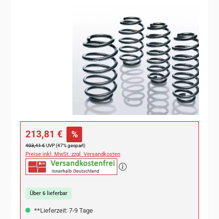
Bildergalerie überspringen
Verkaufspreis:
213,81 €
%
Regulärer Preis:
403,41 €
UVP (47% gespart)
Preise inkl. MwSt. zzgl. Versandkosten
Über 6 lieferbar
**Lieferzeit: 7-9 Tage