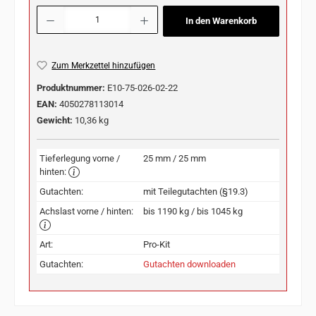
Produkt Anzahl: Gib den gewünschten Wert ein oder benutze die Schaltflächen u
In den Warenkorb
Zum Merkzettel hinzufügen
Produktnummer:
E10-75-026-02-22
EAN:
4050278113014
Gewicht:
10,36 kg
Tieferlegung vorne /
25 mm / 25 mm
hinten:
Gutachten:
mit Teilegutachten (§19.3)
Achslast vorne / hinten:
bis 1190 kg / bis 1045 kg
Art:
Pro-Kit
Gutachten:
Gutachten downloaden