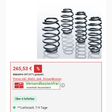
Bildergalerie überspringen
Verkaufspreis:
265,53 €
%
Regulärer Preis:
500,99 €
UVP (47% gespart)
Preise inkl. MwSt. zzgl. Versandkosten
Über 6 lieferbar
**Lieferzeit: 7-9 Tage