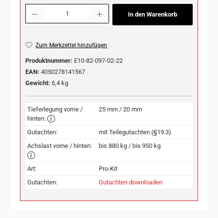
Produkt Anzahl: Gib den gewünschten Wert ein oder benutze die Schaltflächen u
In den Warenkorb
Zum Merkzettel hinzufügen
Produktnummer:
E10-82-097-02-22
EAN:
4050278141567
Gewicht:
6,4 kg
Tieferlegung vorne /
25 mm / 20 mm
hinten:
Gutachten:
mit Teilegutachten (§19.3)
Achslast vorne / hinten:
bis 880 kg / bis 950 kg
Art:
Pro-Kit
Gutachten:
Gutachten downloaden