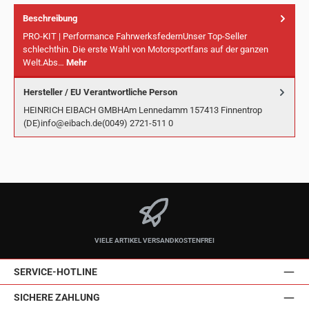
Beschreibung
PRO-KIT | Performance FahrwerksfedernUnser Top-Seller
schlechthin. Die erste Wahl von Motorsportfans auf der ganzen
Welt.Abs…
Mehr
Hersteller / EU Verantwortliche Person
HEINRICH EIBACH GMBHAm Lennedamm 157413 Finnentrop
(DE)info@eibach.de(0049) 2721-511 0
VIELE ARTIKEL VERSANDKOSTENFREI
SERVICE-HOTLINE
SICHERE ZAHLUNG