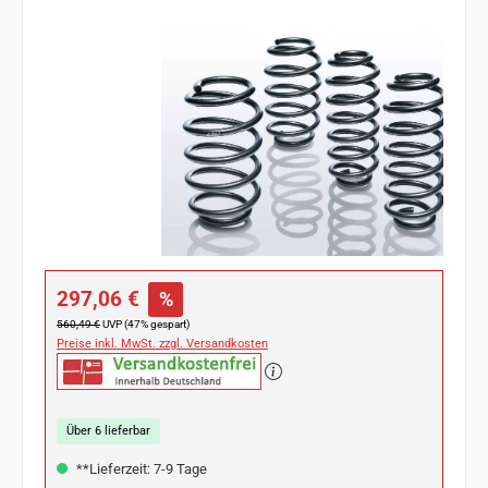
Bildergalerie überspringen
Verkaufspreis:
297,06 €
%
Regulärer Preis:
560,49 €
UVP (47% gespart)
Preise inkl. MwSt. zzgl. Versandkosten
Über 6 lieferbar
**Lieferzeit: 7-9 Tage