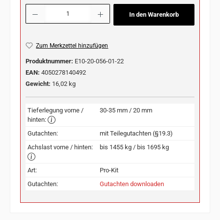
Produkt Anzahl: Gib den gewünschten Wert ein oder benutze die Schaltflächen u
In den Warenkorb
Zum Merkzettel hinzufügen
Produktnummer:
E10-20-056-01-22
EAN:
4050278140492
Gewicht:
16,02 kg
Tieferlegung vorne /
30-35 mm / 20 mm
hinten:
Gutachten:
mit Teilegutachten (§19.3)
Achslast vorne / hinten:
bis 1455 kg / bis 1695 kg
Art:
Pro-Kit
Gutachten:
Gutachten downloaden