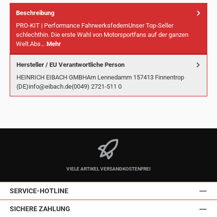
Beschreibung
PRO-KIT | Performance FahrwerksfedernUnser Top-Seller
schlechthin. Die erste Wahl von Motorsportfans auf der ganzen
Welt.Abs…
Mehr
Hersteller / EU Verantwortliche Person
HEINRICH EIBACH GMBHAm Lennedamm 157413 Finnentrop
(DE)info@eibach.de(0049) 2721-511 0
VIELE ARTIKEL VERSANDKOSTENFREI
SERVICE-HOTLINE
SICHERE ZAHLUNG