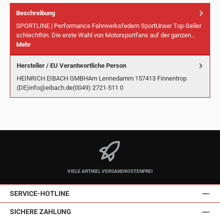
Beschreibung
SPORTLINE | Performance Fahrwerksfedern SportUnser Top-Seller
schlechthin. Die erste Wahl von Motorsportfans auf der ganzen…
Mehr
Hersteller / EU Verantwortliche Person
HEINRICH EIBACH GMBHAm Lennedamm 157413 Finnentrop
(DE)info@eibach.de(0049) 2721-511 0
VIELE ARTIKEL VERSANDKOSTENFREI
SERVICE-HOTLINE
SICHERE ZAHLUNG