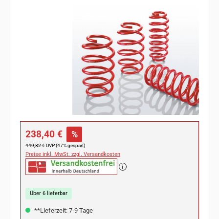
Bildergalerie überspringen
Verkaufspreis:
238,40 €
%
Regulärer Preis:
449,82 €
UVP (47% gespart)
Preise inkl. MwSt. zzgl. Versandkosten
Über 6 lieferbar
**Lieferzeit: 7-9 Tage