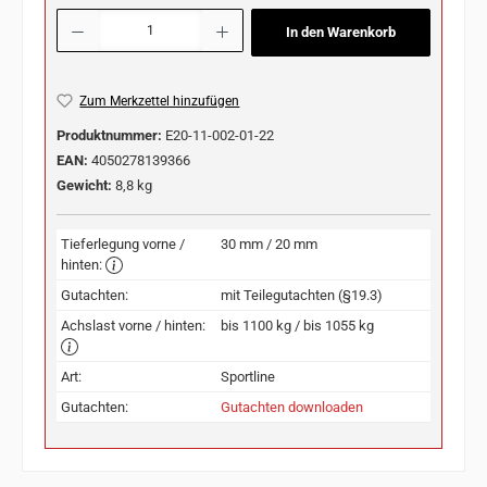
Produkt Anzahl: Gib den gewünschten Wert ein oder benutze die Schaltflächen u
In den Warenkorb
Zum Merkzettel hinzufügen
Produktnummer:
E20-11-002-01-22
EAN:
4050278139366
Gewicht:
8,8 kg
Tieferlegung vorne /
30 mm / 20 mm
hinten:
Gutachten:
mit Teilegutachten (§19.3)
Achslast vorne / hinten:
bis 1100 kg / bis 1055 kg
Art:
Sportline
Gutachten:
Gutachten downloaden