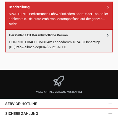
Beschreibung
SPORTLINE | Performance Fahrwerksfedern SportUnser Top-Seller
schlechthin. Die erste Wahl von Motorsportfans auf der ganzen…
Mehr
Hersteller / EU Verantwortliche Person
HEINRICH EIBACH GMBHAm Lennedamm 157413 Finnentrop
(DE)info@eibach.de(0049) 2721-511 0
VIELE ARTIKEL VERSANDKOSTENFREI
SERVICE-HOTLINE
SICHERE ZAHLUNG