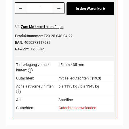
Produkt Anzahl: Gib den gewünschten Wert ein oder benutze die Schaltflächen u
In den Warenkorb
Zum Merkzettel hinzufügen
Produktnummer:
E20-25-048-04-22
EAN:
4050278117982
Gewicht:
12,86 kg
Tieferlegung vorne /
45 mm / 35 mm
hinten:
Gutachten:
mit Teilegutachten (§19.3)
Achslast vorne / hinten:
bis 1195 kg / bis 1345 kg
Art:
Sportline
Gutachten:
Gutachten downloaden