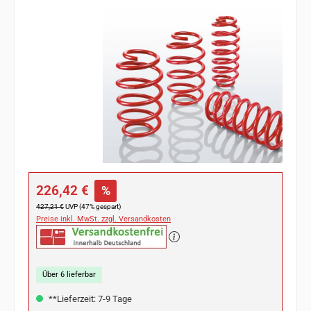
Bildergalerie überspringen
Verkaufspreis:
226,42 €
%
Regulärer Preis:
427,21 €
UVP (47% gespart)
Preise inkl. MwSt. zzgl. Versandkosten
Über 6 lieferbar
**Lieferzeit: 7-9 Tage