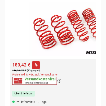
Bildergalerie überspringen
Verkaufspreis:
180,42 €
%
Regulärer Preis:
186,00 €
UVP (3% gespart)
Preise inkl. MwSt. zzgl. Versandkosten
Über 6 lieferbar
**Lieferzeit: 5-10 Tage