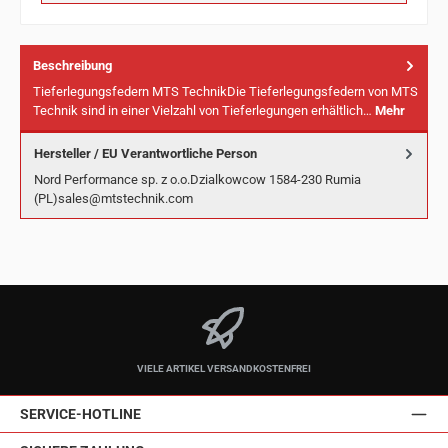
Beschreibung
Tieferlegungsfedern MTS TechnikDie Tieferlegungsfedern von MTS
Technik sind in einer Vielzahl von Tieferlegungen erhältlich…
Mehr
Hersteller / EU Verantwortliche Person
Nord Performance sp. z o.o.Dzialkowcow 1584-230 Rumia
(PL)sales@mtstechnik.com
VIELE ARTIKEL VERSANDKOSTENFREI
SERVICE-HOTLINE