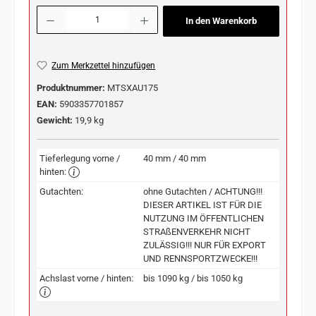
Produkt Anzahl: Gib den gewünschten Wert ein oder benutze die Schaltflächen u
In den Warenkorb
Zum Merkzettel hinzufügen
Produktnummer:
MTSXAU175
EAN:
5903357701857
Gewicht:
19,9 kg
Tieferlegung vorne /
40 mm / 40 mm
hinten:
Gutachten:
ohne Gutachten / ACHTUNG!!!
DIESER ARTIKEL IST FÜR DIE
NUTZUNG IM ÖFFENTLICHEN
STRAßENVERKEHR NICHT
ZULÄSSIG!!! NUR FÜR EXPORT
UND RENNSPORTZWECKE!!!
Achslast vorne / hinten:
bis 1090 kg / bis 1050 kg