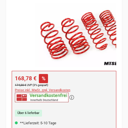
Bildergalerie überspringen
Verkaufspreis:
168,78 €
%
Regulärer Preis:
174,00 €
UVP (3% gespart)
Preise inkl. MwSt. zzgl. Versandkosten
Über 6 lieferbar
**Lieferzeit: 5-10 Tage