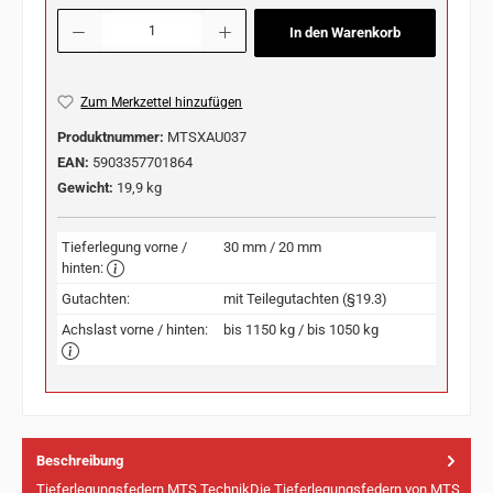
Produkt Anzahl: Gib den gewünschten Wert ein oder benutze die Schaltflächen u
In den Warenkorb
Zum Merkzettel hinzufügen
Produktnummer:
MTSXAU037
EAN:
5903357701864
Gewicht:
19,9 kg
Tieferlegung vorne /
30 mm / 20 mm
hinten:
Gutachten:
mit Teilegutachten (§19.3)
Achslast vorne / hinten:
bis 1150 kg / bis 1050 kg
Beschreibung
Tieferlegungsfedern MTS TechnikDie Tieferlegungsfedern von MTS