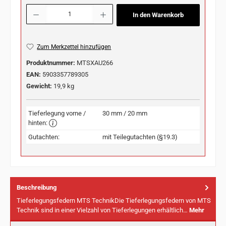
Produkt Anzahl: Gib den gewünschten Wert ein oder benutze die Schaltflächen u
In den Warenkorb
Zum Merkzettel hinzufügen
Produktnummer:
MTSXAU266
EAN:
5903357789305
Gewicht:
19,9 kg
Tieferlegung vorne /
30 mm / 20 mm
hinten:
Gutachten:
mit Teilegutachten (§19.3)
Beschreibung
Tieferlegungsfedern MTS TechnikDie Tieferlegungsfedern von MTS
Technik sind in einer Vielzahl von Tieferlegungen erhältlich…
Mehr