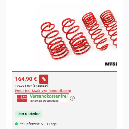
Bildergalerie überspringen
Verkaufspreis:
164,90 €
%
Regulärer Preis:
170,00 €
UVP (3% gespart)
Preise inkl. MwSt. zzgl. Versandkosten
Über 6 lieferbar
**Lieferzeit: 5-10 Tage