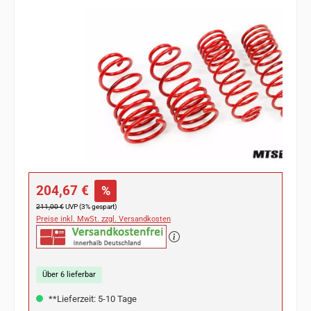
Bildergalerie überspringen
Verkaufspreis:
204,67 €
%
Regulärer Preis:
211,00 €
UVP (3% gespart)
Preise inkl. MwSt. zzgl. Versandkosten
Über 6 lieferbar
**Lieferzeit: 5-10 Tage