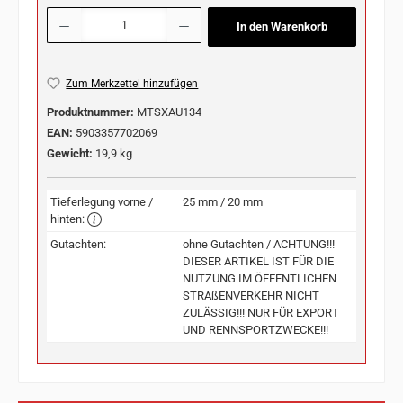
Produkt Anzahl: Gib den gewünschten Wert ein oder benutze die Schaltflächen u
In den Warenkorb
Zum Merkzettel hinzufügen
Produktnummer:
MTSXAU134
EAN:
5903357702069
Gewicht:
19,9 kg
Tieferlegung vorne /
25 mm / 20 mm
hinten:
Gutachten:
ohne Gutachten / ACHTUNG!!!
DIESER ARTIKEL IST FÜR DIE
NUTZUNG IM ÖFFENTLICHEN
STRAßENVERKEHR NICHT
ZULÄSSIG!!! NUR FÜR EXPORT
UND RENNSPORTZWECKE!!!