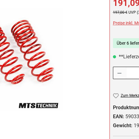
191,09
Regulärer Preis:
197,00 €
UVP (
Preise inkl. 
Über 6 liefe
**Lieferz
Produkt Anzah
Zum Merkze
Produktnu
EAN:
5903
Gewicht:
19