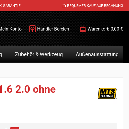
K-GARANTIE
BEQUEMER KAUF AUF RECHNUNG
Mein Konto
Händler Bereich
Warenkorb
0,00 €
g
Zubehör & Werkzeug
Außenausstattung
1.6 2.0 ohne
is: