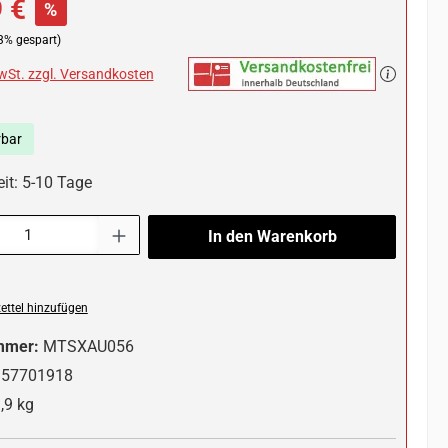
 €
%
3% gespart)
MwSt. zzgl. Versandkosten
rbar
eit: 5-10 Tage
l: Gib den gewünschten Wert ein oder benutze die Schaltflächen um die 
In den Warenkorb
ttel hinzufügen
mmer:
MTSXAU056
357701918
,9 kg