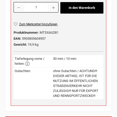
Produkt Anzahl: Gib den gewünschten Wert ein oder benutze die Schaltflächen u
In den Warenkorb
Zum Merkzettel hinzufügen
Produktnummer:
MTSXAU281
EAN:
5903855604957
Gewicht:
19,9 kg
Tieferlegung vorne /
30 mm / 10 mm
hinten:
Gutachten:
ohne Gutachten / ACHTUNG!!!
DIESER ARTIKEL IST FÜR DIE
NUTZUNG IM ÖFFENTLICHEN
STRAßENVERKEHR NICHT
ZULÄSSIG!!! NUR FÜR EXPORT
UND RENNSPORTZWECKE!!!