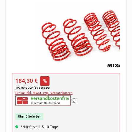
Bildergalerie überspringen
Verkaufspreis:
184,30 €
%
Regulärer Preis:
190,00 €
UVP (3% gespart)
Preise inkl. MwSt. zzgl. Versandkosten
Über 6 lieferbar
**Lieferzeit: 5-10 Tage