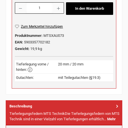
Produkt Anzahl: Gib den gewünschten Wert ein oder benutze die Schaltflächen u
In den Warenkorb
Zum Merkzettel hinzufügen
Produktnummer:
MTSXAU073
EAN:
5903357702182
Gewicht:
19,9 kg
Tieferlegung vorne /
20 mm / 20 mm
hinten:
Gutachten:
mit Teilegutachten (§19.3)
Beschreibung
Tieferlegungsfedern MTS TechnikDie Tieferlegungsfedern von MTS
Technik sind in einer Vielzahl von Tieferlegungen erhältlich…
Mehr