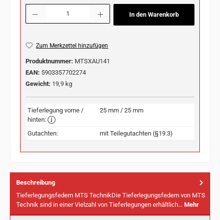
Produkt Anzahl: Gib den gewünschten Wert ein oder benutze die Schaltflächen u
In den Warenkorb
Zum Merkzettel hinzufügen
Produktnummer:
MTSXAU141
EAN:
5903357702274
Gewicht:
19,9 kg
Tieferlegung vorne /
25 mm / 25 mm
hinten:
Gutachten:
mit Teilegutachten (§19.3)
Beschreibung
Tieferlegungsfedern MTS TechnikDie Tieferlegungsfedern von MTS
Technik sind in einer Vielzahl von Tieferlegungen erhältlich…
Mehr