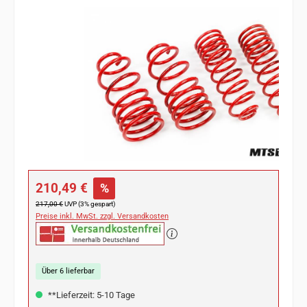
Bildergalerie überspringen
Verkaufspreis:
210,49 €
%
Regulärer Preis:
217,00 €
UVP (3% gespart)
Preise inkl. MwSt. zzgl. Versandkosten
Über 6 lieferbar
**Lieferzeit: 5-10 Tage