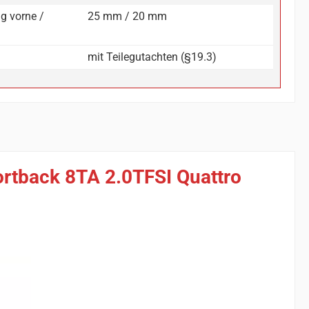
g vorne /
25 mm / 20 mm
mit Teilegutachten (§19.3)
ortback 8TA 2.0TFSI Quattro