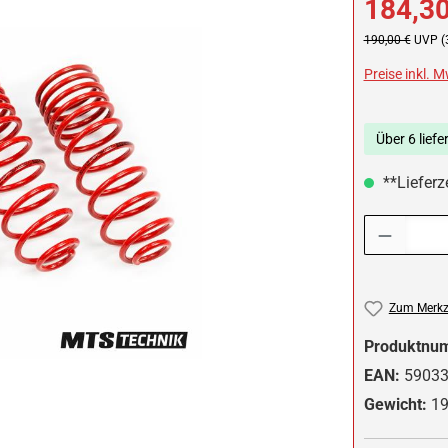
184,30
Regulärer Preis:
190,00 €
UVP (
Preise inkl. 
Über 6 liefe
**Lieferz
Produkt Anzah
Zum Merkze
Produktnu
EAN:
5903
Gewicht:
19