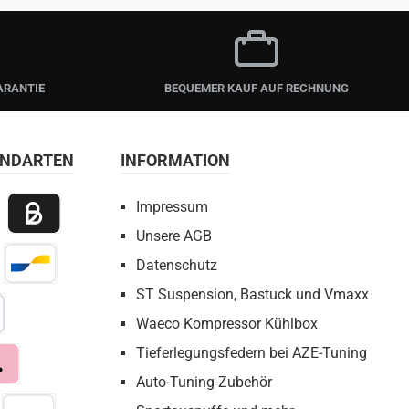
ARANTIE
BEQUEMER KAUF AUF RECHNUNG
ANDARTEN
INFORMATION
Impressum
Unsere AGB
 Payment
Billie / Kauf auf Rechnung
Datenschutz
irect Net
Bancontact
ST Suspension, Bastuck und Vmaxx
Waeco Kompressor Kühlbox
bezahlen
Tieferlegungsfedern bei AZE-Tuning
Auto-Tuning-Zubehör
a