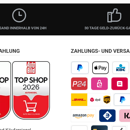
SAND INNERHALB VON 24H
30 TAGE GELD-ZURÜCK-G
ZAHLUNG
ZAHLUNGS- UND VERS
PayPal
Apple Pay
KBC/CBC
Przelewy24
EPS
Belfius D
DHL
Später 
Amazon Pay
Bancomat Pay
Klarn