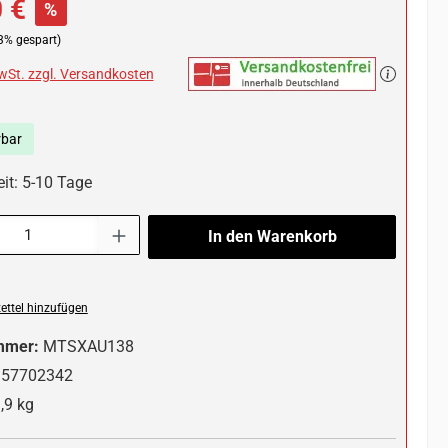
 €
%
3% gespart)
MwSt. zzgl. Versandkosten
rbar
eit: 5-10 Tage
l: Gib den gewünschten Wert ein oder benutze die Schaltflächen um die 
In den Warenkorb
ttel hinzufügen
mmer:
MTSXAU138
357702342
,9 kg