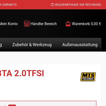
K-GARANTIE
BEQUEMER KAUF AUF RECHNUNG
Mein Konto
Händler Bereich
Warenkorb
0,00 €
g
Zubehör & Werkzeug
Außenausstattung
8TA 2.0TFSI
is: