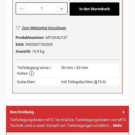
Produkt Anzahl: Gib den gewünschten Wert ein oder benutze die Schaltflächen u
In den Warenkorb
Zum Merkzettel hinzufügen
Produktnummer:
MTSXAU137
EAN:
5903357702335
Gewicht:
19,9 kg
Tieferlegung vorne /
30 mm / 30 mm
hinten:
Gutachten:
mit Teilegutachten (§19.3)
Beschreibung
Tieferlegungsfedern MTS TechnikDie Tieferlegungsfedern von MTS
Technik sind in einer Vielzahl von Tieferlegungen erhältlich…
Mehr