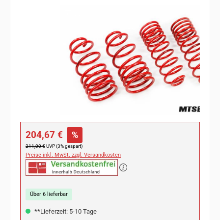
Bildergalerie überspringen
Verkaufspreis:
204,67 €
%
Regulärer Preis:
211,00 €
UVP (3% gespart)
Preise inkl. MwSt. zzgl. Versandkosten
Über 6 lieferbar
**Lieferzeit: 5-10 Tage