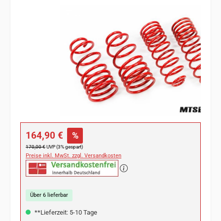
Bildergalerie überspringen
Verkaufspreis:
164,90 €
%
Regulärer Preis:
170,00 €
UVP (3% gespart)
Preise inkl. MwSt. zzgl. Versandkosten
Über 6 lieferbar
**Lieferzeit: 5-10 Tage