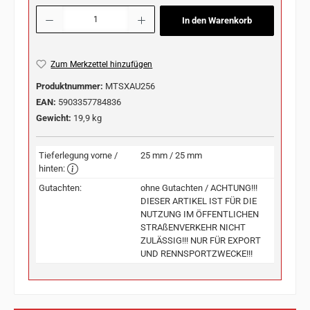
Produkt Anzahl: Gib den gewünschten Wert ein oder benutze die Schaltflächen u
In den Warenkorb
Zum Merkzettel hinzufügen
Produktnummer:
MTSXAU256
EAN:
5903357784836
Gewicht:
19,9 kg
Tieferlegung vorne /
25 mm / 25 mm
hinten:
Gutachten:
ohne Gutachten / ACHTUNG!!!
DIESER ARTIKEL IST FÜR DIE
NUTZUNG IM ÖFFENTLICHEN
STRAßENVERKEHR NICHT
ZULÄSSIG!!! NUR FÜR EXPORT
UND RENNSPORTZWECKE!!!