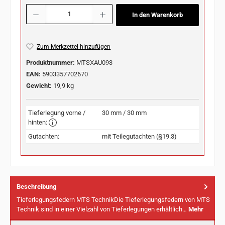
Produkt Anzahl: Gib den gewünschten Wert ein oder benutze die Schaltflächen u
In den Warenkorb
Zum Merkzettel hinzufügen
Produktnummer:
MTSXAU093
EAN:
5903357702670
Gewicht:
19,9 kg
Tieferlegung vorne /
30 mm / 30 mm
hinten:
Gutachten:
mit Teilegutachten (§19.3)
Beschreibung
Tieferlegungsfedern MTS TechnikDie Tieferlegungsfedern von MTS
Technik sind in einer Vielzahl von Tieferlegungen erhältlich…
Mehr