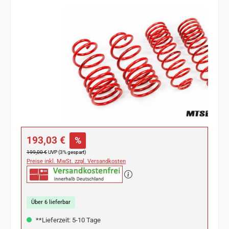
Bildergalerie überspringen
Verkaufspreis:
193,03 €
%
Regulärer Preis:
199,00 €
UVP (3% gespart)
Preise inkl. MwSt. zzgl. Versandkosten
Über 6 lieferbar
**Lieferzeit: 5-10 Tage