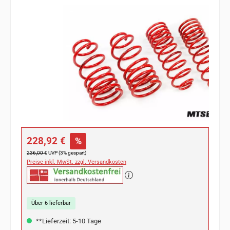
Bildergalerie überspringen
Verkaufspreis:
228,92 €
%
Regulärer Preis:
236,00 €
UVP (3% gespart)
Preise inkl. MwSt. zzgl. Versandkosten
Über 6 lieferbar
**Lieferzeit: 5-10 Tage