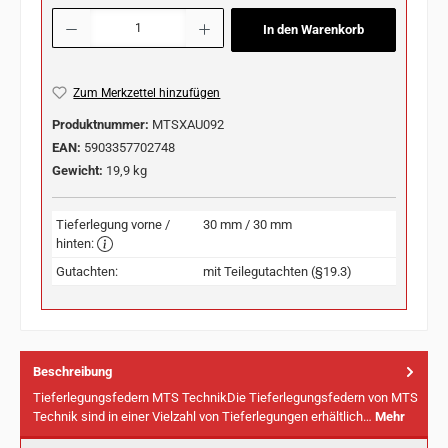
Produkt Anzahl: Gib den gewünschten Wert ein oder benutze die Schaltflächen u
In den Warenkorb
Zum Merkzettel hinzufügen
Produktnummer:
MTSXAU092
EAN:
5903357702748
Gewicht:
19,9 kg
Tieferlegung vorne /
30 mm / 30 mm
hinten:
Gutachten:
mit Teilegutachten (§19.3)
Beschreibung
Tieferlegungsfedern MTS TechnikDie Tieferlegungsfedern von MTS
Technik sind in einer Vielzahl von Tieferlegungen erhältlich…
Mehr