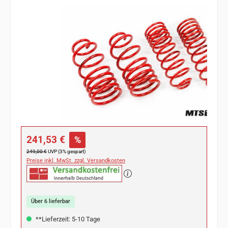
Bildergalerie überspringen
Verkaufspreis:
241,53 €
%
Regulärer Preis:
249,00 €
UVP (3% gespart)
Preise inkl. MwSt. zzgl. Versandkosten
Über 6 lieferbar
**Lieferzeit: 5-10 Tage