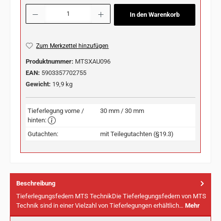
Produkt Anzahl: Gib den gewünschten Wert ein oder benutze die Schaltflächen u
In den Warenkorb
Zum Merkzettel hinzufügen
Produktnummer:
MTSXAU096
EAN:
5903357702755
Gewicht:
19,9 kg
Tieferlegung vorne /
30 mm / 30 mm
hinten:
Gutachten:
mit Teilegutachten (§19.3)
Beschreibung
Tieferlegungsfedern MTS TechnikDie Tieferlegungsfedern von MTS
Technik sind in einer Vielzahl von Tieferlegungen erhältlich…
Mehr