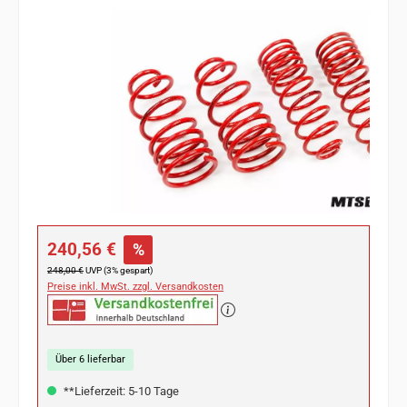
Bildergalerie überspringen
Verkaufspreis:
240,56 €
%
Regulärer Preis:
248,00 €
UVP (3% gespart)
Preise inkl. MwSt. zzgl. Versandkosten
Über 6 lieferbar
**Lieferzeit: 5-10 Tage