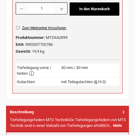
Produkt Anzahl: Gib den gewünschten Wert ein oder benutze die Schaltflächen u
In den Warenkorb
Zum Merkzettel hinzufügen
Produktnummer:
MTSXAU099
EAN:
5903357702786
Gewicht:
19,9 kg
Tieferlegung vorne /
30 mm / 30 mm
hinten:
Gutachten:
mit Teilegutachten (§19.3)
Beschreibung
Tieferlegungsfedern MTS TechnikDie Tieferlegungsfedern von MTS
Technik sind in einer Vielzahl von Tieferlegungen erhältlich…
Mehr