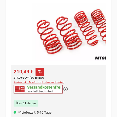
Bildergalerie überspringen
Verkaufspreis:
210,49 €
%
Regulärer Preis:
217,00 €
UVP (3% gespart)
Preise inkl. MwSt. zzgl. Versandkosten
Über 6 lieferbar
**Lieferzeit: 5-10 Tage