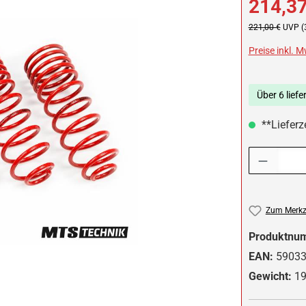
214,37
Regulärer Preis:
221,00 €
UVP (
Preise inkl. 
Über 6 liefe
**Lieferz
Produkt Anzah
Zum Merkze
Produktnu
EAN:
5903
Gewicht:
19