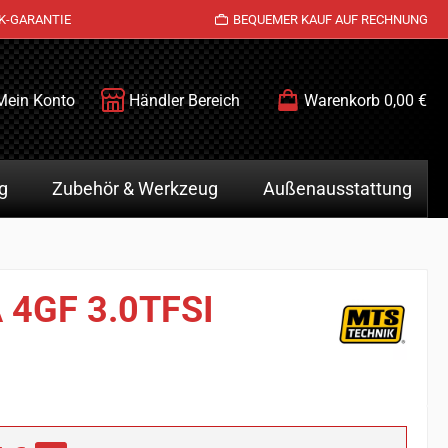
K-GARANTIE
BEQUEMER KAUF AUF RECHNUNG
Mein Konto
Händler Bereich
Warenkorb
0,00 €
g
Zubehör & Werkzeug
Außenausstattung
A 4GF 3.0TFSI
is: