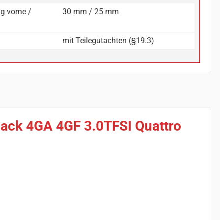
g vorne /
30 mm / 25 mm
mit Teilegutachten (§19.3)
back 4GA 4GF 3.0TFSI Quattro