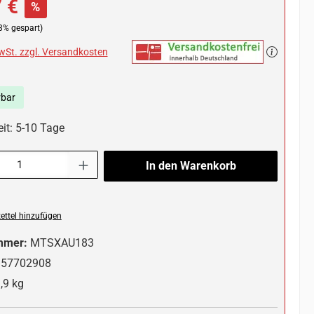
 €
%
3% gespart)
MwSt. zzgl. Versandkosten
rbar
eit: 5-10 Tage
l: Gib den gewünschten Wert ein oder benutze die Schaltflächen um die 
In den Warenkorb
ttel hinzufügen
mmer:
MTSXAU183
357702908
,9 kg