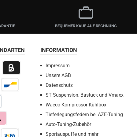
ARANTIE
BEQUEMER KAUF AUF RECHNUNG
ANDARTEN
INFORMATION
Impressum
Unsere AGB
 Payment
Billie / Kauf auf Rechnung
Datenschutz
irect Net
Bancontact
ST Suspension, Bastuck und Vmaxx
Waeco Kompressor Kühlbox
bezahlen
Tieferlegungsfedern bei AZE-Tuning
Auto-Tuning-Zubehör
a
Sportauspuffe und mehr