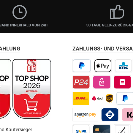
SAND INNERHALB VON 24H
30 TAGE GELD-ZURÜCK-G
ZAHLUNG
ZAHLUNGS- UND VERS
PayPal
Apple Pay
KBC/CBC
Przelewy24
EPS
Belfius D
DHL
Später 
Amazon Pay
Bancomat Pay
Klarn