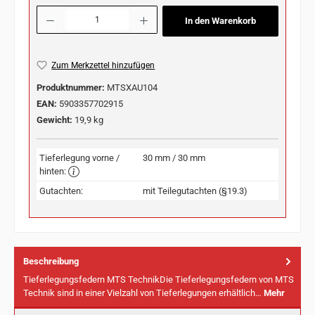
Produkt Anzahl: Gib den gewünschten Wert ein oder benutze die Schaltflächen u
In den Warenkorb
Zum Merkzettel hinzufügen
Produktnummer:
MTSXAU104
EAN:
5903357702915
Gewicht:
19,9 kg
Tieferlegung vorne /
30 mm / 30 mm
hinten:
Gutachten:
mit Teilegutachten (§19.3)
Beschreibung
Tieferlegungsfedern MTS TechnikDie Tieferlegungsfedern von MTS
Technik sind in einer Vielzahl von Tieferlegungen erhältlich…
Mehr