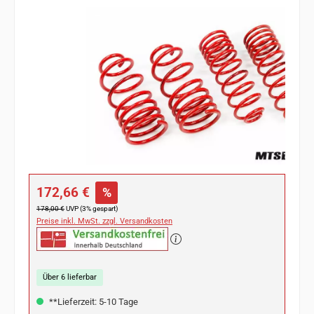
Bildergalerie überspringen
Verkaufspreis:
172,66 €
%
Regulärer Preis:
178,00 €
UVP (3% gespart)
Preise inkl. MwSt. zzgl. Versandkosten
Über 6 lieferbar
**Lieferzeit: 5-10 Tage