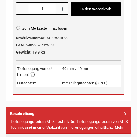
Produkt Anzahl: Gib den gewünschten Wert ein oder benutze die Schaltflächen u
In den Warenkorb
Zum Merkzettel hinzufügen
Produktnummer:
MTSXAU033
EAN:
5903357702953
Gewicht:
19,9 kg
Tieferlegung vorne /
40 mm / 40 mm
hinten:
Gutachten:
mit Teilegutachten (§19.3)
Beschreibung
Tieferlegungsfedern MTS TechnikDie Tieferlegungsfedern von MTS
Technik sind in einer Vielzahl von Tieferlegungen erhältlich…
Mehr