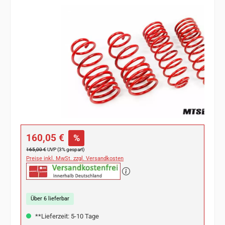
Bildergalerie überspringen
Verkaufspreis:
160,05 €
%
Regulärer Preis:
165,00 €
UVP (3% gespart)
Preise inkl. MwSt. zzgl. Versandkosten
Über 6 lieferbar
**Lieferzeit: 5-10 Tage