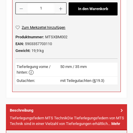
Produkt Anzahl: Gib den gewünschten Wert ein oder benutze die Schaltflächen u
In den Warenkorb
Zum Merkzettel hinzufügen
Produktnummer:
MTSXBM002
EAN:
5903357703110
Gewicht:
19,9 kg
Tieferlegung vorne /
50 mm / 35 mm
hinten:
Gutachten:
mit Teilegutachten (§19.3)
Beschreibung
Tieferlegungsfedern MTS TechnikDie Tieferlegungsfedern von MTS
Technik sind in einer Vielzahl von Tieferlegungen erhältlich…
Mehr