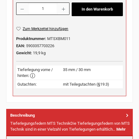
Produkt Anzahl: Gib den gewünschten Wert ein oder benutze die Schaltflächen u
In den Warenkorb
Zum Merkzettel hinzufügen
Produktnummer:
MTSXBM011
EAN:
5903357703226
Gewicht:
19,9 kg
Tieferlegung vorne /
35 mm / 30 mm
hinten:
Gutachten:
mit Teilegutachten (§19.3)
Beschreibung
Tieferlegungsfedern MTS TechnikDie Tieferlegungsfedern von MTS
Technik sind in einer Vielzahl von Tieferlegungen erhältlich…
Mehr