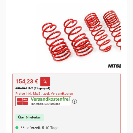
Bildergalerie überspringen
Verkaufspreis:
154,23 €
%
Regulärer Preis:
159,00 €
UVP (3% gespart)
Preise inkl. MwSt. zzgl. Versandkosten
Über 6 lieferbar
**Lieferzeit: 5-10 Tage