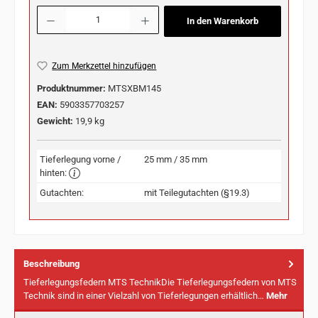
Produkt Anzahl: Gib den gewünschten Wert ein oder benutze die Schaltflächen u
In den Warenkorb
Zum Merkzettel hinzufügen
Produktnummer:
MTSXBM145
EAN:
5903357703257
Gewicht:
19,9 kg
Tieferlegung vorne /
25 mm / 35 mm
hinten:
Gutachten:
mit Teilegutachten (§19.3)
Beschreibung
Tieferlegungsfedern MTS TechnikDie Tieferlegungsfedern von MTS
Technik sind in einer Vielzahl von Tieferlegungen erhältlich…
Mehr