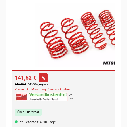
Bildergalerie überspringen
Verkaufspreis:
141,62 €
%
Regulärer Preis:
146,00 €
UVP (3% gespart)
Preise inkl. MwSt. zzgl. Versandkosten
Über 6 lieferbar
**Lieferzeit: 5-10 Tage