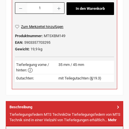
Produkt Anzahl: Gib den gewünschten Wert ein oder benutze die Schaltflächen u
In den Warenkorb
Zum Merkzettel hinzufügen
Produktnummer:
MTSXBM149
EAN:
5903357703295
Gewicht:
19,9 kg
Tieferlegung vorne /
35 mm / 45 mm
hinten:
Gutachten:
mit Teilegutachten (§19.3)
Beschreibung
Tieferlegungsfedern MTS TechnikDie Tieferlegungsfedern von MTS
Technik sind in einer Vielzahl von Tieferlegungen erhältlich…
Mehr