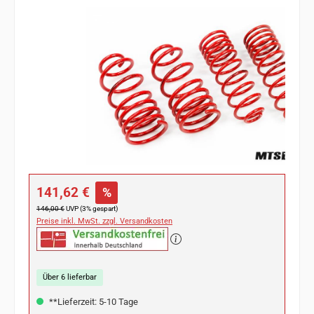
Bildergalerie überspringen
Verkaufspreis:
141,62 €
%
Regulärer Preis:
146,00 €
UVP (3% gespart)
Preise inkl. MwSt. zzgl. Versandkosten
Über 6 lieferbar
**Lieferzeit: 5-10 Tage