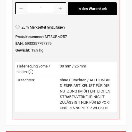
Produkt Anzahl: Gib den gewünschten Wert ein oder benutze die Schaltflächen u
In den Warenkorb
Zum Merkzettel hinzufügen
Produktnummer:
MTSXBM257
EAN:
5903357797379
Gewicht:
19,9 kg
Tieferlegung vorne /
30 mm / 25 mm
hinten:
Gutachten:
ohne Gutachten / ACHTUNG!!!
DIESER ARTIKEL IST FÜR DIE
NUTZUNG IM ÖFFENTLICHEN
STRAßENVERKEHR NICHT
ZULÄSSIG!!! NUR FÜR EXPORT
UND RENNSPORTZWECKE!!!