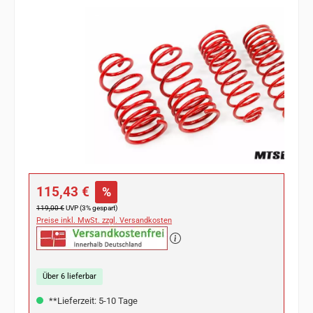
Bildergalerie überspringen
Verkaufspreis:
115,43 €
%
Regulärer Preis:
119,00 €
UVP (3% gespart)
Preise inkl. MwSt. zzgl. Versandkosten
Über 6 lieferbar
**Lieferzeit: 5-10 Tage