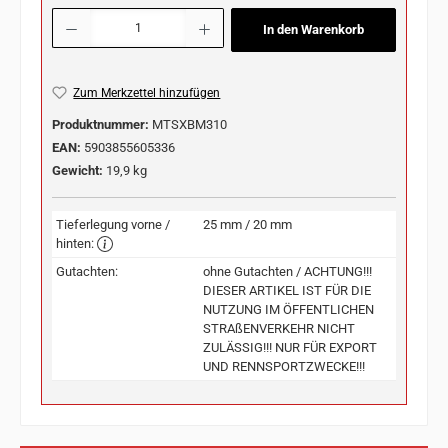
Produkt Anzahl: Gib den gewünschten Wert ein oder benutze die Schaltflächen u
In den Warenkorb
Zum Merkzettel hinzufügen
Produktnummer:
MTSXBM310
EAN:
5903855605336
Gewicht:
19,9 kg
Tieferlegung vorne /
25 mm / 20 mm
hinten:
Gutachten:
ohne Gutachten / ACHTUNG!!!
DIESER ARTIKEL IST FÜR DIE
NUTZUNG IM ÖFFENTLICHEN
STRAßENVERKEHR NICHT
ZULÄSSIG!!! NUR FÜR EXPORT
UND RENNSPORTZWECKE!!!