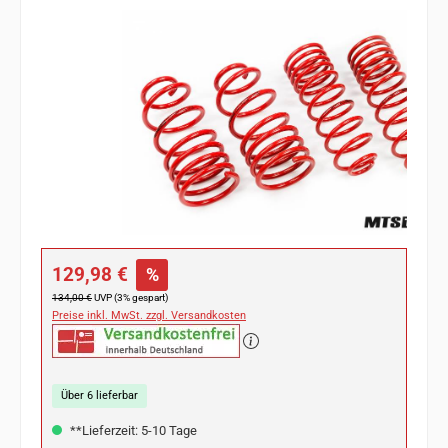
Bildergalerie überspringen
Verkaufspreis:
129,98 €
%
Regulärer Preis:
134,00 €
UVP (3% gespart)
Preise inkl. MwSt. zzgl. Versandkosten
Über 6 lieferbar
**Lieferzeit: 5-10 Tage