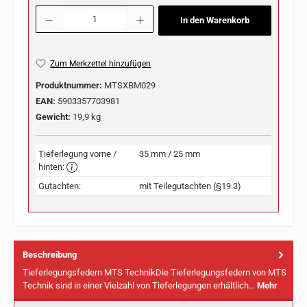
Produkt Anzahl: Gib den gewünschten Wert ein oder benutze die Schaltflächen u
In den Warenkorb
Zum Merkzettel hinzufügen
Produktnummer:
MTSXBM029
EAN:
5903357703981
Gewicht:
19,9 kg
Tieferlegung vorne /
35 mm / 25 mm
hinten:
Gutachten:
mit Teilegutachten (§19.3)
Beschreibung
Tieferlegungsfedern MTS TechnikDie Tieferlegungsfedern von MTS
Technik sind in einer Vielzahl von Tieferlegungen erhältlich…
Mehr