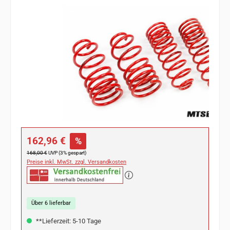
Bildergalerie überspringen
Verkaufspreis:
162,96 €
%
Regulärer Preis:
168,00 €
UVP (3% gespart)
Preise inkl. MwSt. zzgl. Versandkosten
Über 6 lieferbar
**Lieferzeit: 5-10 Tage