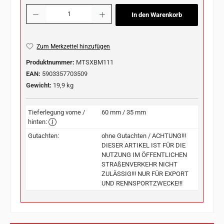
Produkt Anzahl: Gib den gewünschten Wert ein oder benutze die Schaltflächen u
In den Warenkorb
Zum Merkzettel hinzufügen
Produktnummer:
MTSXBM111
EAN:
5903357703509
Gewicht:
19,9 kg
Tieferlegung vorne /
60 mm / 35 mm
hinten:
Gutachten:
ohne Gutachten / ACHTUNG!!!
DIESER ARTIKEL IST FÜR DIE
NUTZUNG IM ÖFFENTLICHEN
STRAßENVERKEHR NICHT
ZULÄSSIG!!! NUR FÜR EXPORT
UND RENNSPORTZWECKE!!!