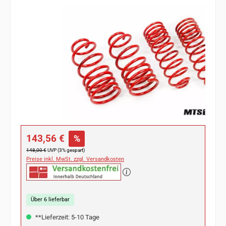
Bildergalerie überspringen
Verkaufspreis:
143,56 €
%
Regulärer Preis:
148,00 €
UVP (3% gespart)
Preise inkl. MwSt. zzgl. Versandkosten
Über 6 lieferbar
**Lieferzeit: 5-10 Tage