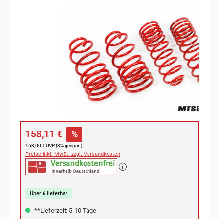
Bildergalerie überspringen
Verkaufspreis:
158,11 €
%
Regulärer Preis:
163,00 €
UVP (3% gespart)
Preise inkl. MwSt. zzgl. Versandkosten
Über 6 lieferbar
**Lieferzeit: 5-10 Tage