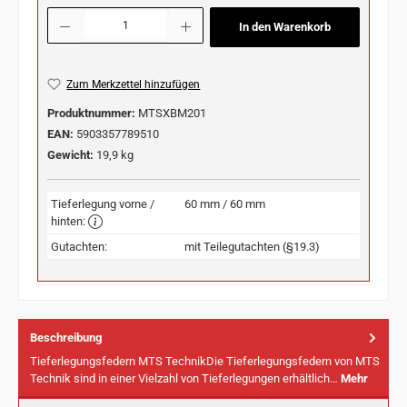
Produkt Anzahl: Gib den gewünschten Wert ein oder benutze die Schaltflächen u
In den Warenkorb
Zum Merkzettel hinzufügen
Produktnummer:
MTSXBM201
EAN:
5903357789510
Gewicht:
19,9 kg
Tieferlegung vorne /
60 mm / 60 mm
hinten:
Gutachten:
mit Teilegutachten (§19.3)
Beschreibung
Tieferlegungsfedern MTS TechnikDie Tieferlegungsfedern von MTS
Technik sind in einer Vielzahl von Tieferlegungen erhältlich…
Mehr