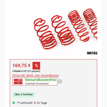
Bildergalerie überspringen
Verkaufspreis:
169,75 €
%
Regulärer Preis:
175,00 €
UVP (3% gespart)
Preise inkl. MwSt. zzgl. Versandkosten
Über 6 lieferbar
**Lieferzeit: 5-10 Tage