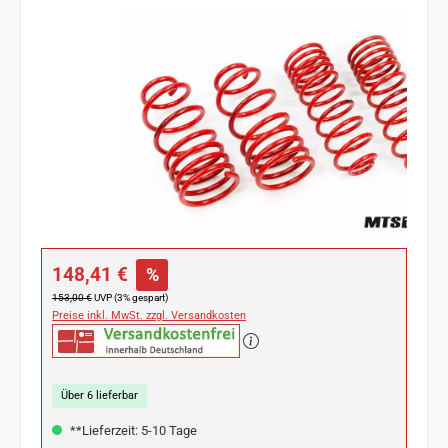
Bildergalerie überspringen
Verkaufspreis:
148,41 €
%
Regulärer Preis:
153,00 €
UVP (3% gespart)
Preise inkl. MwSt. zzgl. Versandkosten
Über 6 lieferbar
**Lieferzeit: 5-10 Tage