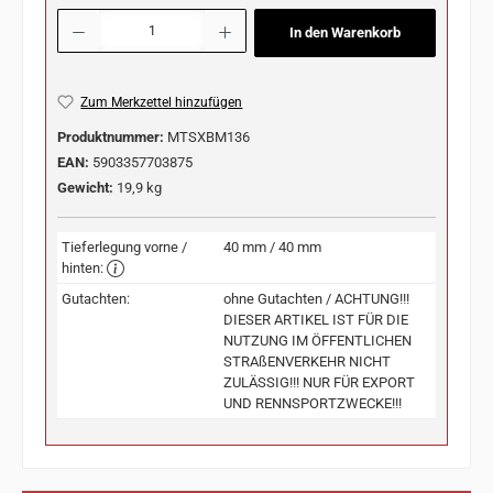
Produkt Anzahl: Gib den gewünschten Wert ein oder benutze die Schaltflächen u
In den Warenkorb
Zum Merkzettel hinzufügen
Produktnummer:
MTSXBM136
EAN:
5903357703875
Gewicht:
19,9 kg
Tieferlegung vorne /
40 mm / 40 mm
hinten:
Gutachten:
ohne Gutachten / ACHTUNG!!!
DIESER ARTIKEL IST FÜR DIE
NUTZUNG IM ÖFFENTLICHEN
STRAßENVERKEHR NICHT
ZULÄSSIG!!! NUR FÜR EXPORT
UND RENNSPORTZWECKE!!!