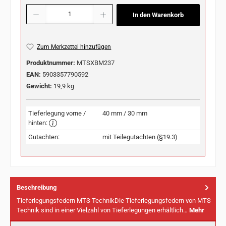
Produkt Anzahl: Gib den gewünschten Wert ein oder benutze die Schaltflächen u
In den Warenkorb
Zum Merkzettel hinzufügen
Produktnummer:
MTSXBM237
EAN:
5903357790592
Gewicht:
19,9 kg
Tieferlegung vorne /
40 mm / 30 mm
hinten:
Gutachten:
mit Teilegutachten (§19.3)
Beschreibung
Tieferlegungsfedern MTS TechnikDie Tieferlegungsfedern von MTS
Technik sind in einer Vielzahl von Tieferlegungen erhältlich…
Mehr