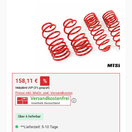
Bildergalerie überspringen
Verkaufspreis:
158,11 €
%
Regulärer Preis:
163,00 €
UVP (3% gespart)
Preise inkl. MwSt. zzgl. Versandkosten
Über 6 lieferbar
**Lieferzeit: 5-10 Tage