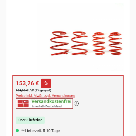
Bildergalerie überspringen
Verkaufspreis:
153,26 €
%
Regulärer Preis:
158,00 €
UVP (3% gespart)
Preise inkl. MwSt. zzgl. Versandkosten
Über 6 lieferbar
**Lieferzeit: 5-10 Tage