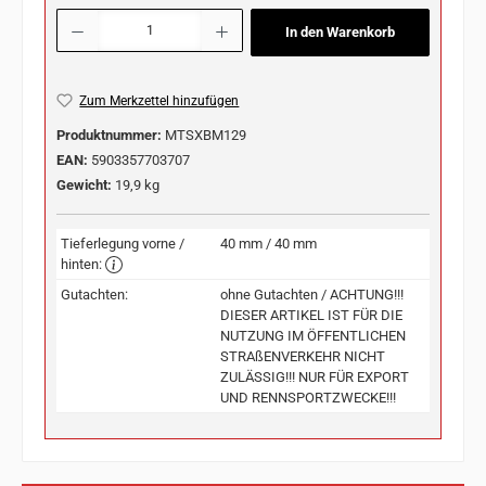
Produkt Anzahl: Gib den gewünschten Wert ein oder benutze die Schaltflächen u
In den Warenkorb
Zum Merkzettel hinzufügen
Produktnummer:
MTSXBM129
EAN:
5903357703707
Gewicht:
19,9 kg
Tieferlegung vorne /
40 mm / 40 mm
hinten:
Gutachten:
ohne Gutachten / ACHTUNG!!!
DIESER ARTIKEL IST FÜR DIE
NUTZUNG IM ÖFFENTLICHEN
STRAßENVERKEHR NICHT
ZULÄSSIG!!! NUR FÜR EXPORT
UND RENNSPORTZWECKE!!!