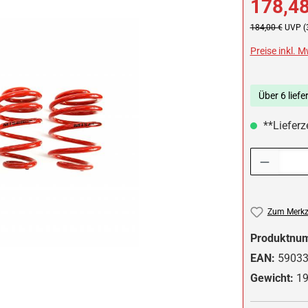
178,48
Regulärer Preis:
184,00 €
UVP (
Preise inkl. 
Über 6 liefe
**Lieferz
Produkt Anzah
Zum Merkze
Produktnu
EAN:
5903
Gewicht:
19