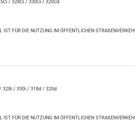
5Ci / 328Ci / 330Ci / 320Cd
IKEL IST FÜR DIE NUTZUNG IM ÖFFENTLICHEN STRAßENVERKEH
/ 328i / 330i / 318d / 320d
IKEL IST FÜR DIE NUTZUNG IM ÖFFENTLICHEN STRAßENVERKEH