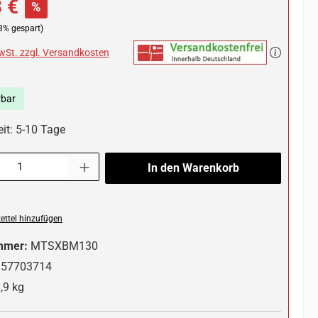
 €
%
3% gespart)
MwSt. zzgl. Versandkosten
rbar
eit: 5-10 Tage
l: Gib den gewünschten Wert ein oder benutze die Schaltflächen um die 
In den Warenkorb
ttel hinzufügen
mmer:
MTSXBM130
357703714
,9 kg