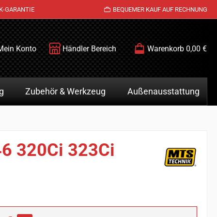
K-GARANTIE
BEQUEMER KAUF AUF RECHNUNG
Mein Konto
Händler Bereich
Warenkorb
0,00 €
g
Zubehör & Werkzeug
Außenausstattung
46 320Ci 323Ci
is: