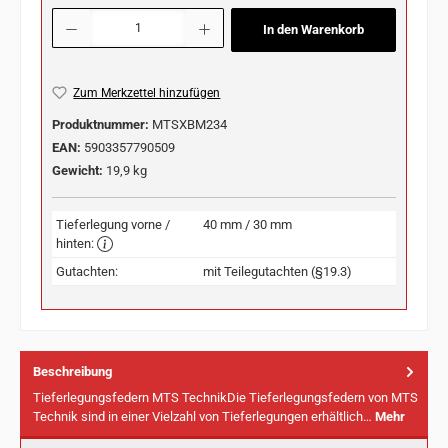
Produkt Anzahl: Gib den gewünschten Wert ein oder benutze die Schaltflächen u
In den Warenkorb
Zum Merkzettel hinzufügen
Produktnummer:
MTSXBM234
EAN:
5903357790509
Gewicht:
19,9 kg
Tieferlegung vorne /
40 mm / 30 mm
hinten:
Gutachten:
mit Teilegutachten (§19.3)
Beschreibung
Tieferlegungsfedern MTS TechnikDie Tieferlegungsfedern von MTS
Technik sind in einer Vielzahl von Tieferlegungen erhältlich…
Mehr