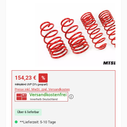
Bildergalerie überspringen
Verkaufspreis:
154,23 €
%
Regulärer Preis:
159,00 €
UVP (3% gespart)
Preise inkl. MwSt. zzgl. Versandkosten
Über 6 lieferbar
**Lieferzeit: 5-10 Tage