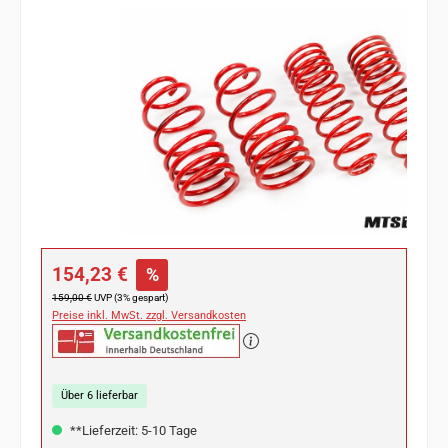
Bildergalerie überspringen
Verkaufspreis:
154,23 €
%
Regulärer Preis:
159,00 €
UVP (3% gespart)
Preise inkl. MwSt. zzgl. Versandkosten
Über 6 lieferbar
**Lieferzeit: 5-10 Tage