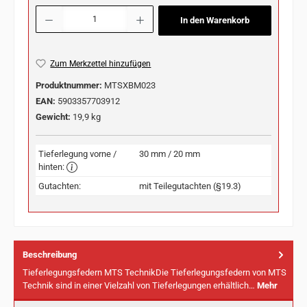
Produkt Anzahl: Gib den gewünschten Wert ein oder benutze die Schaltflächen u
In den Warenkorb
Zum Merkzettel hinzufügen
Produktnummer:
MTSXBM023
EAN:
5903357703912
Gewicht:
19,9 kg
Tieferlegung vorne /
30 mm / 20 mm
hinten:
Gutachten:
mit Teilegutachten (§19.3)
Beschreibung
Tieferlegungsfedern MTS TechnikDie Tieferlegungsfedern von MTS
Technik sind in einer Vielzahl von Tieferlegungen erhältlich…
Mehr