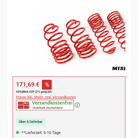
Bildergalerie überspringen
Verkaufspreis:
171,69 €
%
Regulärer Preis:
177,00 €
UVP (3% gespart)
Preise inkl. MwSt. zzgl. Versandkosten
Über 6 lieferbar
**Lieferzeit: 5-10 Tage