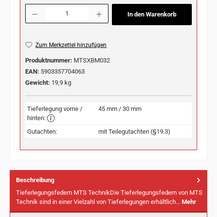
Produkt Anzahl: Gib den gewünschten Wert ein oder benutze die Schaltflächen u
In den Warenkorb
Zum Merkzettel hinzufügen
Produktnummer:
MTSXBM032
EAN:
5903357704063
Gewicht:
19,9 kg
Tieferlegung vorne /
45 mm / 30 mm
hinten:
Gutachten:
mit Teilegutachten (§19.3)
Beschreibung
Tieferlegungsfedern MTS TechnikDie Tieferlegungsfedern von MTS
Technik sind in einer Vielzahl von Tieferlegungen erhältlich…
Mehr