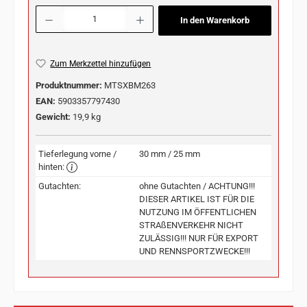
Produkt Anzahl: Gib den gewünschten Wert ein oder benutze die Schaltflächen u
In den Warenkorb
Zum Merkzettel hinzufügen
Produktnummer:
MTSXBM263
EAN:
5903357797430
Gewicht:
19,9 kg
Tieferlegung vorne /
30 mm / 25 mm
hinten:
Gutachten:
ohne Gutachten / ACHTUNG!!!
DIESER ARTIKEL IST FÜR DIE
NUTZUNG IM ÖFFENTLICHEN
STRAßENVERKEHR NICHT
ZULÄSSIG!!! NUR FÜR EXPORT
UND RENNSPORTZWECKE!!!