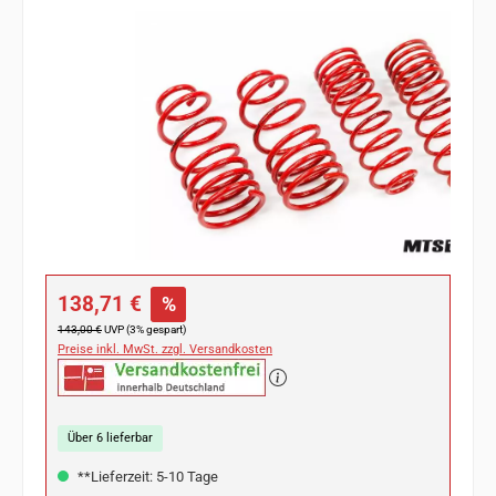
Bildergalerie überspringen
Verkaufspreis:
138,71 €
%
Regulärer Preis:
143,00 €
UVP (3% gespart)
Preise inkl. MwSt. zzgl. Versandkosten
Über 6 lieferbar
**Lieferzeit: 5-10 Tage