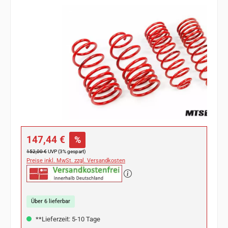
Bildergalerie überspringen
Verkaufspreis:
147,44 €
%
Regulärer Preis:
152,00 €
UVP (3% gespart)
Preise inkl. MwSt. zzgl. Versandkosten
Über 6 lieferbar
**Lieferzeit: 5-10 Tage