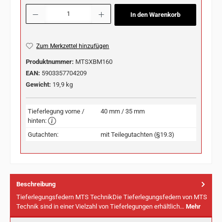
Produkt Anzahl: Gib den gewünschten Wert ein oder benutze die Schaltflächen u
In den Warenkorb
Zum Merkzettel hinzufügen
Produktnummer:
MTSXBM160
EAN:
5903357704209
Gewicht:
19,9 kg
Tieferlegung vorne /
40 mm / 35 mm
hinten:
Gutachten:
mit Teilegutachten (§19.3)
Beschreibung
Tieferlegungsfedern MTS TechnikDie Tieferlegungsfedern von MTS
Technik sind in einer Vielzahl von Tieferlegungen erhältlich…
Mehr