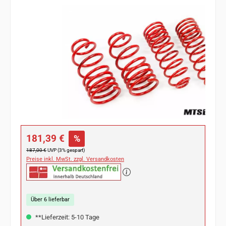
Bildergalerie überspringen
Verkaufspreis:
181,39 €
%
Regulärer Preis:
187,00 €
UVP (3% gespart)
Preise inkl. MwSt. zzgl. Versandkosten
Über 6 lieferbar
**Lieferzeit: 5-10 Tage