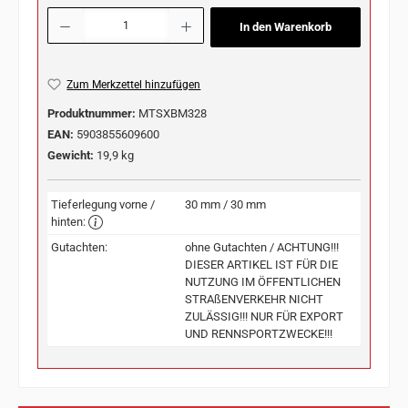
Produkt Anzahl: Gib den gewünschten Wert ein oder benutze die Schaltflächen u
In den Warenkorb
Zum Merkzettel hinzufügen
Produktnummer:
MTSXBM328
EAN:
5903855609600
Gewicht:
19,9 kg
Tieferlegung vorne /
30 mm / 30 mm
hinten:
Gutachten:
ohne Gutachten / ACHTUNG!!!
DIESER ARTIKEL IST FÜR DIE
NUTZUNG IM ÖFFENTLICHEN
STRAßENVERKEHR NICHT
ZULÄSSIG!!! NUR FÜR EXPORT
UND RENNSPORTZWECKE!!!