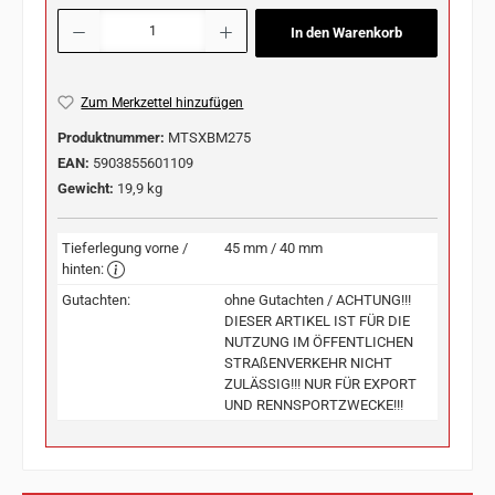
Produkt Anzahl: Gib den gewünschten Wert ein oder benutze die Schaltflächen u
In den Warenkorb
Zum Merkzettel hinzufügen
Produktnummer:
MTSXBM275
EAN:
5903855601109
Gewicht:
19,9 kg
Tieferlegung vorne /
45 mm / 40 mm
hinten:
Gutachten:
ohne Gutachten / ACHTUNG!!!
DIESER ARTIKEL IST FÜR DIE
NUTZUNG IM ÖFFENTLICHEN
STRAßENVERKEHR NICHT
ZULÄSSIG!!! NUR FÜR EXPORT
UND RENNSPORTZWECKE!!!