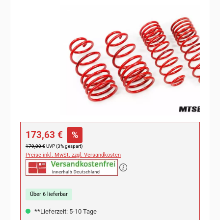
Bildergalerie überspringen
Verkaufspreis:
173,63 €
%
Regulärer Preis:
179,00 €
UVP (3% gespart)
Preise inkl. MwSt. zzgl. Versandkosten
Über 6 lieferbar
**Lieferzeit: 5-10 Tage