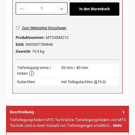
Produkt Anzahl: Gib den gewünschten Wert ein oder benutze die Schaltflächen u
In den Warenkorb
Zum Merkzettel hinzufügen
Produktnummer:
MTSXBM212
EAN:
5903357789848
Gewicht:
19,9 kg
Tieferlegung vorne /
55 mm / 40 mm
hinten:
Gutachten:
mit Teilegutachten (§19.3)
Beschreibung
Tieferlegungsfedern MTS TechnikDie Tieferlegungsfedern von MTS
Technik sind in einer Vielzahl von Tieferlegungen erhältlich…
Mehr