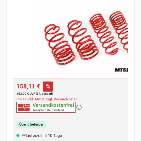
Bildergalerie überspringen
Verkaufspreis:
158,11 €
%
Regulärer Preis:
163,00 €
UVP (3% gespart)
Preise inkl. MwSt. zzgl. Versandkosten
Über 6 lieferbar
**Lieferzeit: 5-10 Tage