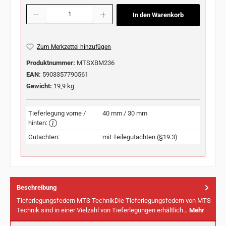
Produkt Anzahl: Gib den gewünschten Wert ein oder benutze die Schaltflächen u
In den Warenkorb
Zum Merkzettel hinzufügen
Produktnummer:
MTSXBM236
EAN:
5903357790561
Gewicht:
19,9 kg
Tieferlegung vorne /
40 mm / 30 mm
hinten:
Gutachten:
mit Teilegutachten (§19.3)
Beschreibung
Tieferlegungsfedern MTS TechnikDie Tieferlegungsfedern von MTS
Technik sind in einer Vielzahl von Tieferlegungen erhältlich…
Mehr