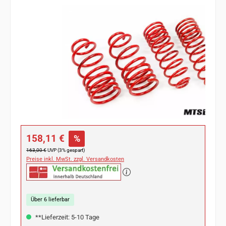
Bildergalerie überspringen
Verkaufspreis:
158,11 €
%
Regulärer Preis:
163,00 €
UVP (3% gespart)
Preise inkl. MwSt. zzgl. Versandkosten
Über 6 lieferbar
**Lieferzeit: 5-10 Tage