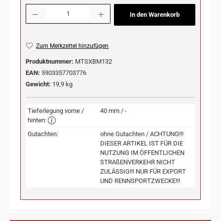
Produkt Anzahl: Gib den gewünschten Wert ein oder benutze die Schaltflächen u
In den Warenkorb
Zum Merkzettel hinzufügen
Produktnummer:
MTSXBM132
EAN:
5903357703776
Gewicht:
19,9 kg
Tieferlegung vorne /
40 mm / -
hinten:
Gutachten:
ohne Gutachten / ACHTUNG!!!
DIESER ARTIKEL IST FÜR DIE
NUTZUNG IM ÖFFENTLICHEN
STRAßENVERKEHR NICHT
ZULÄSSIG!!! NUR FÜR EXPORT
UND RENNSPORTZWECKE!!!