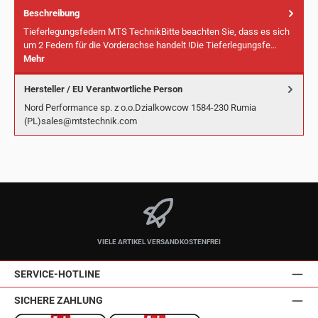
Beschreibung
Tieferlegungsfedern MTS TechnikBitte beachten Sie, dass es sich
um 2 Federn für die Vorderachse handelt !Die Tieferlegungsfe…
Mehr
Hersteller / EU Verantwortliche Person
Nord Performance sp. z o.o.Dzialkowcow 1584-230 Rumia
(PL)sales@mtstechnik.com
VIELE ARTIKEL VERSANDKOSTENFREI
SERVICE-HOTLINE
SICHERE ZAHLUNG