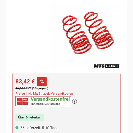
Bildergalerie überspringen
Verkaufspreis:
83,42 €
%
Regulärer Preis:
86,00 €
UVP (3% gespart)
Preise inkl. MwSt. zzgl. Versandkosten
Über 6 lieferbar
**Lieferzeit: 5-10 Tage